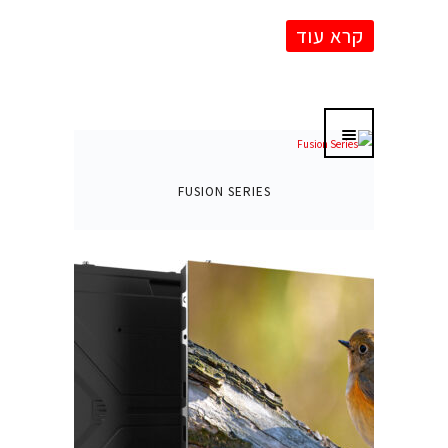
ובהתאם לתקציב.
קרא עוד
לפתרונות פנים (Indoor),
סדרות ה Fusion-XL ו Fusion מאפשרות
בחירה בין 2 גדלי Cabinet שונים לכיסוי
מירבי של השטח הרצוי במגוון רחב של Pixel
Pitch בהתאם לצורך והתקציב,
FUSION SERIES
לפתרונות פנים באזורים מוארים במיוחד
(Semi-Outdoor)
סידרת ה Fusion מאפשרת עבודה בבהירות
גבוהה של עד 1000 Nits על מנת לייצר תוכן
בהיר ואיכותי במהלך היום ובשילוב חיישני אור
מאפשרת ניהול עוצמת התאורה על מנת
שהתוכן יוצג בצורה נעימה גם במהלך שעות
החשכה.