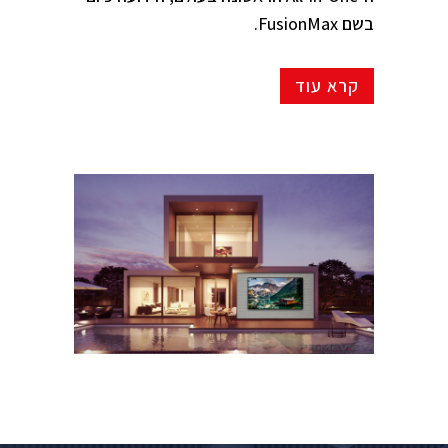
בשם
FusionMax
.
קרא עוד